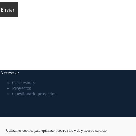
Acceso a:
Case estudy
Proyectos
Cuestionario proyectos
Contacto:
Estamos disponibles en el siguiente número de teléfono:
Utilizamos cookies para optimizar nuestro sitio web y nuestro servicio.